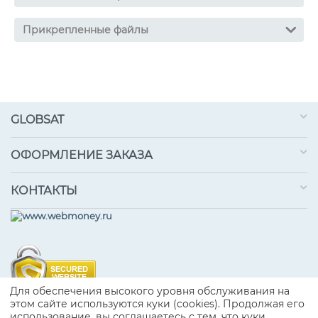
Прикрепленные файлы
GLOBSAT
ОФОРМЛЕНИЕ ЗАКАЗА
КОНТАКТЫ
Для обеспечения высокого уровня обслуживания на
этом сайте используются куки (cookies). Продолжая его
© 2009-2026 GLOBSAT Продажа спутниковых телефонов
использование, вы соглашаетесь с тем, что куки
Iridium, спутниковых терминалов IRIDIUM и INMARSAT,