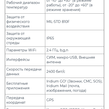
от -10° до +50° (в режиме
Рабочий диапазон
работы), от -20° до +60° (в
температур
режиме хранения)
Защита от
физического
MIL-STD 810F
воздействия
Защита от
окружающей
IP65
стреды
Параметры WiFi
2.4 ГГц, b,g,n
СИМ, микро-USB, Внешняя
Интерфейсы
антенна
Скорость передачи
2400 бит/с
данных
Iridium GO! (Звонки, СМС, SOS),
Бесплатные
Iridium Mail (почта,
приложения
изображения, погода)
Передача
GPS
координат