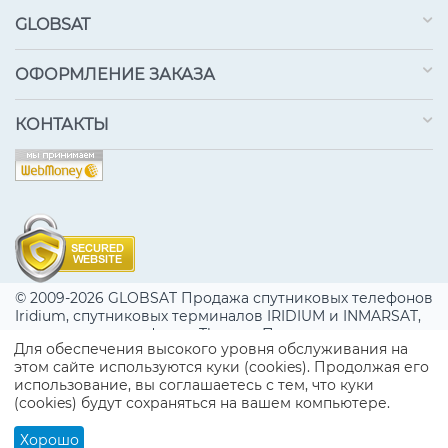
GLOBSAT
ОФОРМЛЕНИЕ ЗАКАЗА
КОНТАКТЫ
© 2009-2026 GLOBSAT Продажа спутниковых телефонов
Iridium, спутниковых терминалов IRIDIUM и INMARSAT,
спутниковых телефонов Thuraya. Подключение к
Для обеспечения высокого уровня обслуживания на
спутниковым сетям IRIDIUM, INMARSAT. Сервисное
этом сайте используются куки (cookies). Продолжая его
обслуживание. Поддержка.
использование, вы соглашаетесь с тем, что куки
(cookies) будут сохраняться на вашем компьютере.
Обращаем Ваше внимание на то, что данный интернет-сайт носит
исключительно информационный характер и ни при каких условиях не
является публичной офертой, определяемой положениями ч. 2 ст. 437
Хорошо