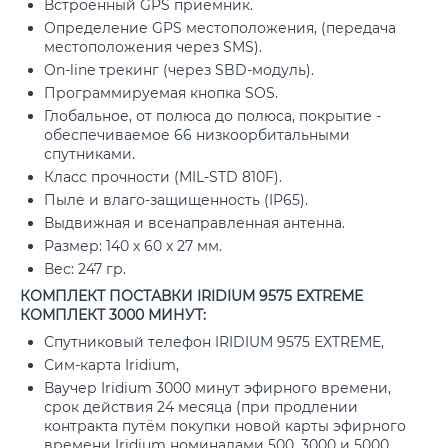
Встроенный GPS приемник.
Определение GPS местоположения, (передача
местоположения через SMS).
On-line трекинг (через SBD-модуль).
Программируемая кнопка SOS.
Глобальное, от полюса до полюса, покрытие -
обеспечиваемое 66 низкоорбитальными
спутниками.
Класс прочности (MIL-STD 810F).
Пыле и влаго-защищенность (IP65).
Выдвижная и всенаправленная антенна.
Размер: 140 х 60 х 27 мм.
Вес: 247 гр.
КОМПЛЕКТ ПОСТАВКИ IRIDIUM 9575 EXTREME
КОМПЛЕКТ 3000 МИНУТ:
Спутниковый телефон IRIDIUM 9575 EXTREME,
Сим-карта Iridium,
Ваучер Iridium 3000 минут эфирного времени,
срок действия 24 месяца (при продлении
контракта путём покупки новой карты эфирного
времени Iridium номиналами 500, 3000 и 5000