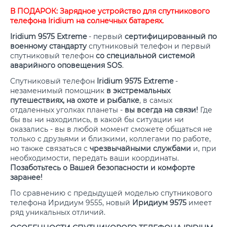
В ПОДАРОК: Зарядное устройство для спутникового
телефона Iridium на солнечных батареях.
Iridium 9575 Extreme
- первый
сертифицированный по
военному стандарту
спутниковый телефон и первый
спутниковый телефон
со специальной системой
аварийного оповещения SOS
.
Спутниковый телефон
Iridium 9575 Extreme
-
незаменимый помощник
в экстремальных
путешествиях, на охоте и рыбалке
, в самых
отдаленных уголках планеты -
вы всегда на связи!
Где
бы вы ни находились, в какой бы ситуации ни
оказались - вы в любой момент сможете общаться не
только с друзьями и близкими, коллегами по работе,
но также связаться с
чрезвычайными службами
и, при
необходимости, передать ваши координаты.
Позаботьтесь о Вашей безопасности и комфорте
заранее!
По сравнению с предыдущей моделью спутникового
телефона Иридиум 9555, новый
Иридиум 9575
имеет
ряд уникальных отличий.