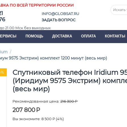
ВКА ПО ВСЕЙ ТЕРРИТОРИИ РОССИИ
21
INFO@GLOBSAT.RU
76
ЗАДАТЬ ВОПРОС
до 21.00 Мск без выходных
СЕРВИСЫ
ПОМОЩЬ
ДОСТАВКА
ОПЛАТА
КОНТАКТЫ
dium
/
иум 9575 Экстрим) комплект 1200 минут (весь мир)
Спутниковый телефон Iridium 9
4%
(Иридиум 9575 Экстрим) компле
(весь мир)
Рекомендованная цена:
216 300
Р
207 800
Р
Вы экономите:
8 500
Р
(
4
%)