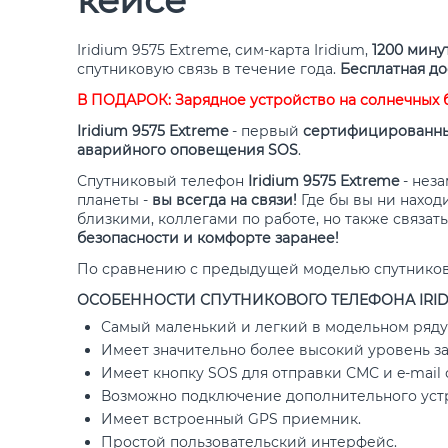
кейсе
Iridium 9575 Extreme, сим-карта Iridium,
1200 мину
спутниковую связь в течение года.
Бесплатная до
В ПОДАРОК: Зарядное устройство на солнечных б
Iridium 9575 Extreme
- первый
сертифицированны
аварийного оповещения SOS
.
Спутниковый телефон
Iridium 9575 Extreme
- нез
планеты -
вы всегда на связи!
Где бы вы ни наход
близкими, коллегами по работе, но также связать
безопасности и комфорте заранее!
По сравнению с предыдущей моделью спутников
ОСОБЕННОСТИ СПУТНИКОВОГО ТЕЛЕФОНА IRIDI
Самый маленький и легкий в модельном ряду
Имеет значительно более высокий уровень з
Имеет кнопку SOS для отправки СМС и e-mail 
Возможно подключение дополнительного устрой
Имеет встроенный GPS приемник.
Простой пользовательский интерфейс.